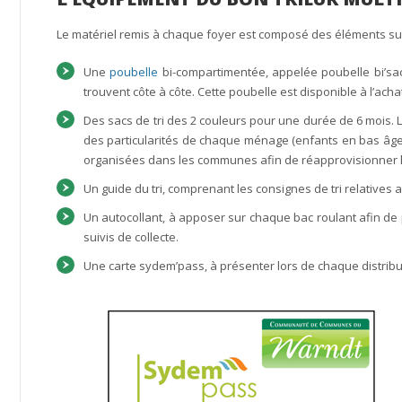
Le matériel remis à chaque foyer est composé des éléments su
Une
poubelle
bi-compartimentée, appelée poubelle bi’sac
trouvent côte à côte. Cette poubelle est disponible à l’a
Des sacs de tri des 2 couleurs pour une durée de 6 mois. 
des particularités de chaque ménage (enfants en bas âge,
organisées dans les communes afin de réapprovisionner le
Un guide du tri, comprenant les consignes de tri relatives a
Un autocollant, à apposer sur chaque bac roulant afin de p
suivis de collecte.
Une carte sydem’pass, à présenter lors de chaque distribut