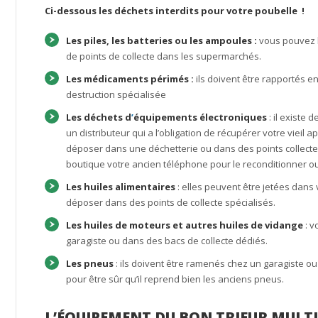
Ci-dessous les déchets interdits pour votre
poubelle
!
Les piles, les batteries ou les ampoules :
vous pouvez le
de points de collecte dans les supermarchés.
Les médicaments périmés :
ils doivent être rapportés en
destruction spécialisée
Les déchets d
’
équipements électroniques
: il existe
un distributeur qui a l’obligation de récupérer votre vieil
déposer dans une déchetterie ou dans des points collecte
boutique votre ancien téléphone pour le reconditionner ou
Les huiles alimentaires
: elles peuvent être jetées dans 
déposer dans des points de collecte spécialisés.
Les huiles de moteurs et autres huiles de vidang
e
: v
garagiste ou dans des bacs de collecte dédiés.
Les pneus
: ils doivent être ramenés chez un garagiste ou
pour être sûr qu’il reprend bien les anciens pneus.
L’ÉQUIPEMENT DU BON TRIEUR MULT