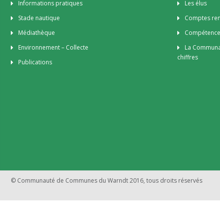
Informations pratiques
Les élus
Stade nautique
Comptes rend
Médiathèque
Compétenc
Environnement – Collecte
La Communa
chiffres
Publications
© Communauté de Communes du Warndt 2016, tous droits réservés