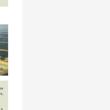
 se
s,
U).