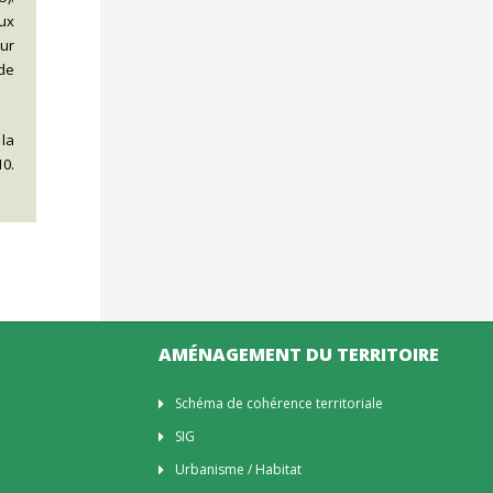
aux
eur
 de
 la
10.
AMÉNAGEMENT DU TERRITOIRE
Schéma de cohérence territoriale
SIG
Urbanisme / Habitat