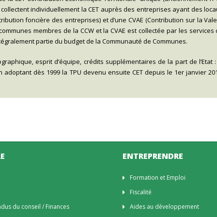
collectent individuellement la CET auprès des entreprises ayant des loc
tribution foncière des entreprises) et d’une CVAE (Contribution sur la Val
s communes membres de la CCW et la CVAE est collectée par les services
s intégralement partie du budget de la Communauté de Communes.
raphique, esprit d’équipe, crédits supplémentaires de la part de l’Etat :
doptant dès 1999 la TPU devenu ensuite CET depuis le 1er janvier 20
E
ENTREPRENDRE
n
Formation et Emploi
Fiscalité
us du conseil / Finances
Aides au développement