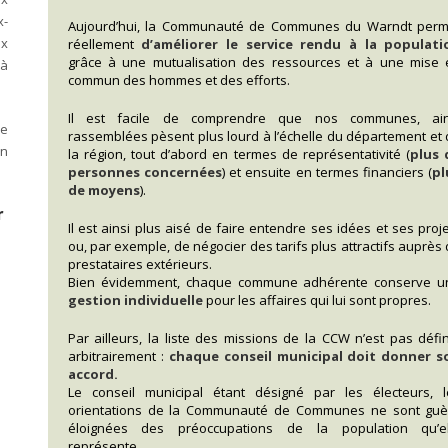
x-
Aujourd’hui, la Communauté de Communes du Warndt perm
ux
réellement
d’améliorer le service rendu à la populati
grâce à une mutualisation des ressources et à une mise 
 à
commun des hommes et des efforts.
Il est facile de comprendre que nos communes, ain
ée
rassemblées pèsent plus lourd à l’échelle du département et
en
la région, tout d’abord en termes de représentativité (
plus 
personnes concernées
) et ensuite en termes financiers (
pl
de moyens
).
r
Il est ainsi plus aisé de faire entendre ses idées et ses proj
ou, par exemple, de négocier des tarifs plus attractifs auprès
prestataires extérieurs.
Bien évidemment, chaque commune adhérente conserve u
gestion individuelle
pour les affaires qui lui sont propres.
Par ailleurs, la liste des missions de la CCW n’est pas défi
arbitrairement :
chaque conseil municipal doit donner s
accord.
Le conseil municipal étant désigné par les électeurs, l
orientations de la Communauté de Communes ne sont guè
éloignées des préoccupations de la population qu’el
représente.