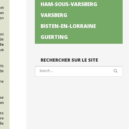
HAM-SOUS-VARSBERG
et
on
VARSBERG
en
BISTEN-EN-LORRAINE
si
GUERTING
 de
de
us
RECHERCHER SUR LE SITE
ets
 de
ne
nie
on
es
re
le