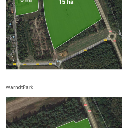
WarndtPark