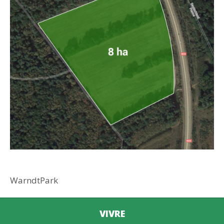
WarndtPark
VIVRE