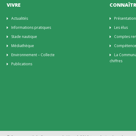
VIVRE
CONNAÎTR
Actualités
Présentatio
Informations pratiques
Les élus
Stade nautique
Comptes rend
Médiathèque
Compétenc
Environnement – Collecte
La Communa
chiffres
Publications