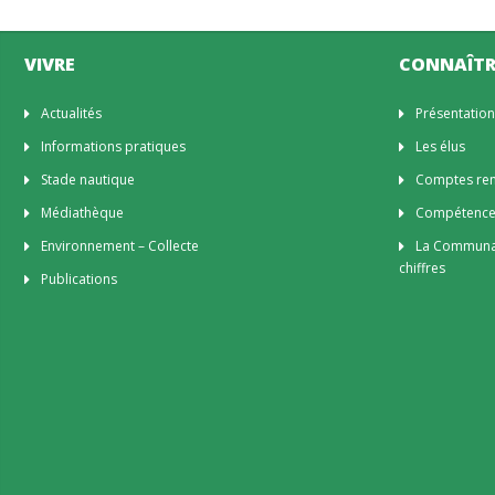
VIVRE
CONNAÎTR
Actualités
Présentatio
Informations pratiques
Les élus
Stade nautique
Comptes rend
Médiathèque
Compétenc
Environnement – Collecte
La Communa
chiffres
Publications