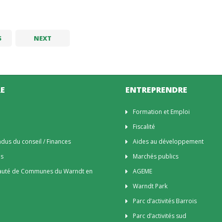
S
NEXT
E
ENTREPRENDRE
n
Formation et Emploi
Fiscalité
us du conseil / Finances
Aides au développement
es
Marchés publics
uté de Communes du Warndt en
AGEME
Warndt Park
Parc d’activités Barrois
Parc d’activités sud