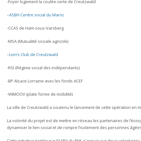
-Foyer logement la coulée verte de Creutzwald
–
ASBH Centre social du Maroc
-CCAS de Ham-sous-Varsberg
-MSA (Mutualité sociale agricole)
–
Lion’s Club de Creutzwald
-RSI (Régime social des indépendants)
-BP Alsace Lorraine avec les fonds ACEF
-WIMOOV (plate forme de mobilité)
La ville de Creutzwald a soutenu le lancement de cette opération en me
La volonté du projet est de mettre en réseau les partenaires de l’éc
dynamiser le lien social et de rompre l’isolement des personnes âgées
Cette initiative portée par l’AAPA du BHL s’appuie sur deux volontai