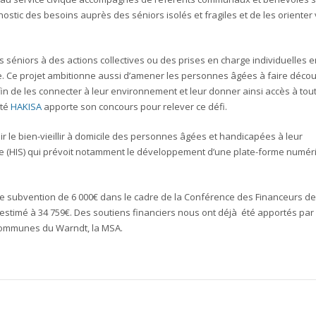
ostic des besoins auprès des séniors isolés et fragiles et de les orienter
séniors à des actions collectives ou des prises en charge individuelles e
oire. Ce projet ambitionne aussi d’amener les personnes âgées à faire décou
 afin de les connecter à leur environnement et leur donner ainsi accès à tou
été
HAKISA
apporte son concours pour relever ce défi.
r le bien-vieillir à domicile des personnes âgées et handicapées à leur
aire (HIS) qui prévoit notamment le développement d’une plate-forme numé
e subvention de 6 000€ dans le cadre de la Conférence des Financeurs de
stimé à 34 759€. Des soutiens financiers nous ont déjà été apportés par 
 Communes du Warndt, la MSA.