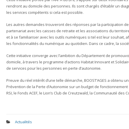
rendront au domicile des personnes. Ils sont chargés d’établir un diagn
les services compétents si cela est possible.
Les autres demandes trouveront des réponses par la participation des 
partenariat avec les caisses de retraite et les associations du territ
et à se familiariser avec les outils numériques si tel est leur souhait,
les fonctionnalités du numérique au quotidien. Dans ce cadre, la soci
Cette initiative converge avec l’ambition du Département de promouvoi
domicile, à travers le programme d’actions Habitat Innovant et Solid
de services pour les personnes en perte d’autonomie.
Preuve du réel intérêt d’une telle démarche, BOOST’AGES a obtenu un
Prévention de la Perte d’Autonomie sur un budget de fonctionnement e
RSI, le Fonds ACEF, le Lion’s Club de Creutzwald, la Communauté des
Actualités