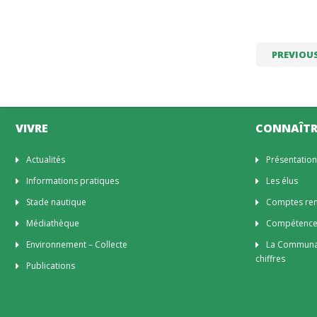
PREVIOU
VIVRE
CONNAÎTR
Actualités
Présentatio
Informations pratiques
Les élus
Stade nautique
Comptes rend
Médiathèque
Compétenc
Environnement – Collecte
La Communa
chiffres
Publications