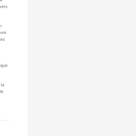
 vers
n
vrir
tes
rique
 la
le