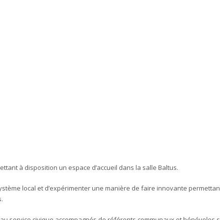
ttant à disposition un espace d’accueil dans la salle Baltus.
osystème local et d’expérimenter une manière de faire innovante permettan
.
res au service civique accompagnés de référents communaux et bénévoles 