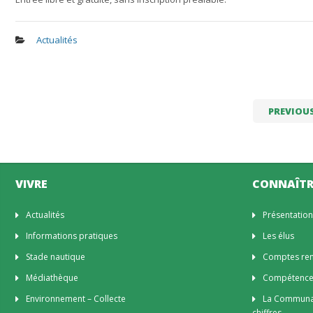
Actualités
PREVIOU
VIVRE
CONNAÎTR
Actualités
Présentatio
Informations pratiques
Les élus
Stade nautique
Comptes rend
Médiathèque
Compétenc
Environnement – Collecte
La Communa
chiffres