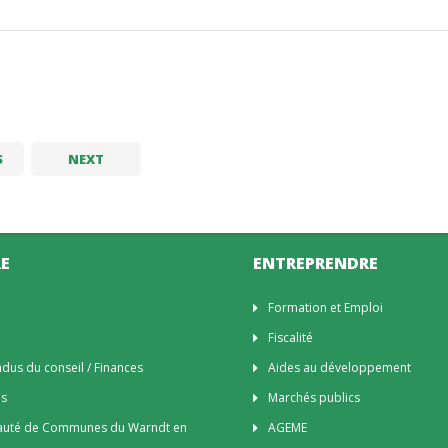
S
NEXT
E
ENTREPRENDRE
n
Formation et Emploi
Fiscalité
us du conseil / Finances
Aides au développement
es
Marchés publics
uté de Communes du Warndt en
AGEME