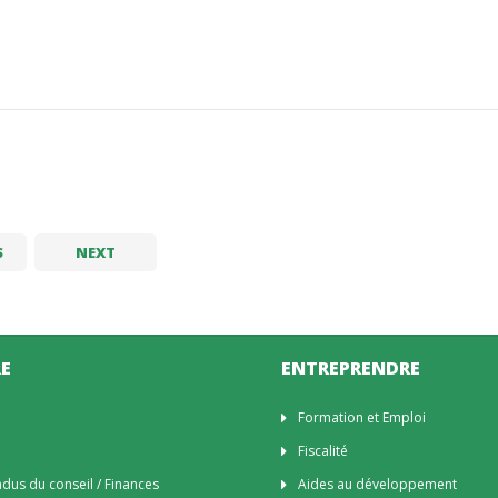
S
NEXT
E
ENTREPRENDRE
n
Formation et Emploi
Fiscalité
us du conseil / Finances
Aides au développement