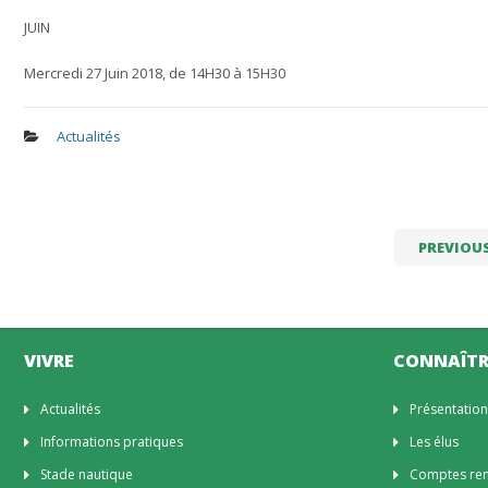
JUIN
Mercredi 27 Juin 2018, de 14H30 à 15H30
Actualités
PREVIOU
VIVRE
CONNAÎTR
Actualités
Présentatio
Informations pratiques
Les élus
Stade nautique
Comptes rend