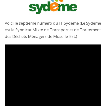
Voici le septième numéro du JT Sydème (Le Sydème
est le Syndicat Mixte de Transport et de Traitement
des Déchets Ménagers de Moselle-Est.)