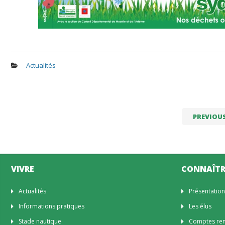
Actualités
PREVIOU
VIVRE
CONNAÎTR
Actualités
Présentatio
Informations pratiques
Les élus
Stade nautique
Comptes rend