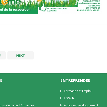
S
NEXT
E
ENTREPRENDRE
n
Formation et Emploi
Fiscalité
us du conseil / Finances
Aides au développement