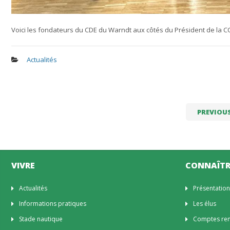
Voici les fondateurs du CDE du Warndt aux côtés du Président de l
Actualités
PREVIOU
VIVRE
CONNAÎTR
Actualités
Présentatio
Informations pratiques
Les élus
Stade nautique
Comptes rend